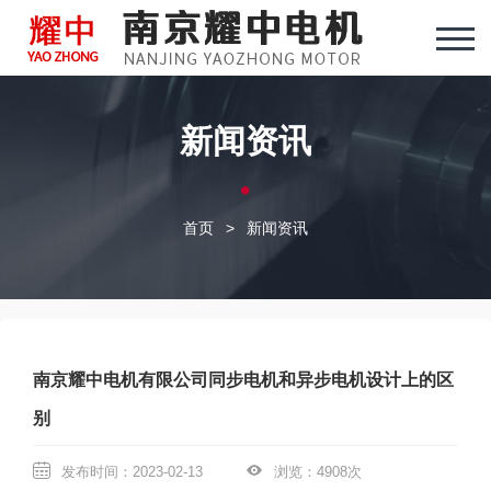
新闻资讯
首页
>
新闻资讯
南京耀中电机有限公司同步电机和异步电机设计上的区
别
发布时间：2023-02-13
浏览：4908次